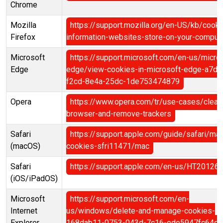
Chrome
Mozilla
https://support.mozilla.org/en-US/kb/cooki
Firefox
information-websites-store-on-your-comput
Microsoft
https://support.microsoft.com/en-us/micro
Edge
edge/view-cookies-in-microsoft-edge-a7d
f2cd-8e4a-25dc-1de753474879
Opera
https://www.opera.com/tr/use-cases/clean
browser-and-remove-trackers
Safari
https://support.apple.com/guide/safari/ma
(macOS)
cookies-sfri11471/mac
Safari
https://support.apple.com/en-us/HT20126
(iOS/iPadOS)
Microsoft
https://support.microsoft.com/en-
Internet
us/windows/delete-and-manage-cookies-
Explorer
168dab11-0753-043d-7c16-ede5947fc64d