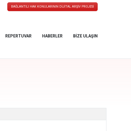
BAĞLANTILI HAK KONULARININ DİJİTAL ARŞİV PROJESİ
REPERTUVAR
HABERLER
BIZE ULAŞIN